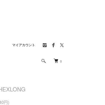
マイアカウント
0
 HEXLONG
40円)