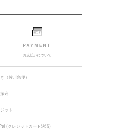
PAYMENT
お支払いについて
引き（佐川急便）
行振込
レジット
yPal (クレジットカード決済)