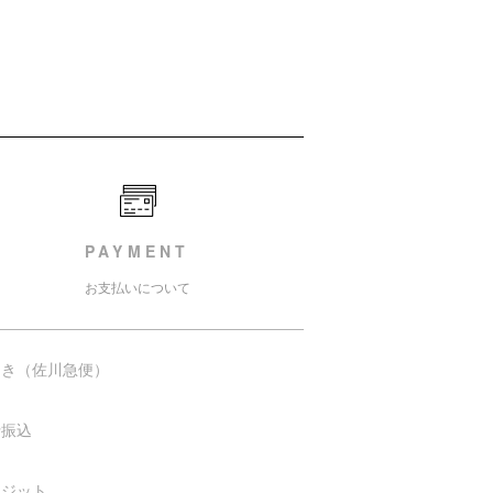
PAYMENT
お支払いについて
引き（佐川急便）
行振込
レジット